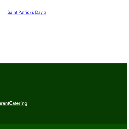
Saint Patrick’s Day
»
urant
Catering