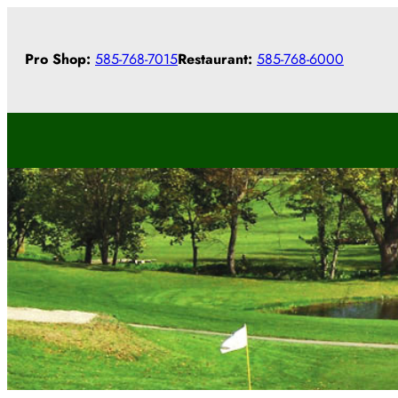
Pro Shop:
585-768-7015
Restaurant:
585-768-6000