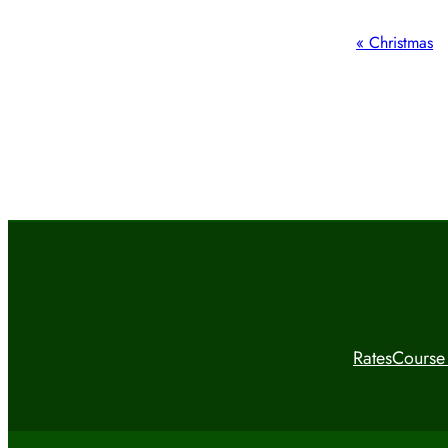
Event
«
Christmas
Navigation
Rates
Course